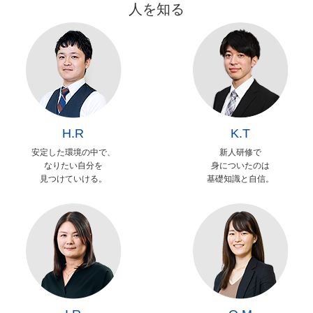
人を知る
H.R
K.T
安定した環境の中で、
新人研修で
なりたい自分を
身についたのは
見つけていける。
基礎知識と自信。