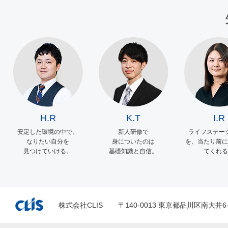
H.R
K.T
I.R
安定した環境の中で、
新人研修で
ライフステー
なりたい自分を
身についたのは
を、当たり前に
見つけていける。
基礎知識と自信。
てくれる
株式会社CLIS
〒140-0013 東京都品川区南大井6