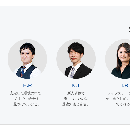
H.R
K.T
I.R
安定した環境の中で、
新人研修で
ライフステー
なりたい自分を
身についたのは
を、当たり前に
見つけていける。
基礎知識と自信。
てくれる