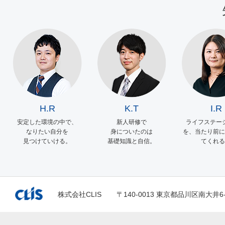
H.R
K.T
I.R
安定した環境の中で、
新人研修で
ライフステー
なりたい自分を
身についたのは
を、当たり前に
見つけていける。
基礎知識と自信。
てくれる
株式会社CLIS
〒140-0013 東京都品川区南大井6