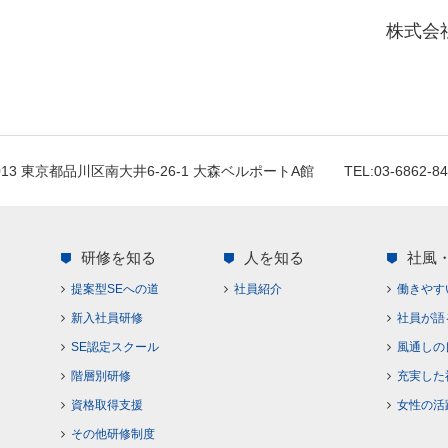
株式会社
0013 東京都品川区南大井6-26-1 大森ベルポートA館
TEL:03-6862-8
研修を知る
人を知る
社風
提案型SEへの道
社員紹介
働きやす
新入社員研修
社員が語
SE認定スクール
風通しの
階層別研修
充実した
資格取得支援
女性の活
その他研修制度