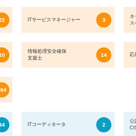
ネ
22
3
ITサービスマネージャー
ス
情報処理安全確保
10
14
応
支援士
364
公
44
2
ITコーディネータ
CI