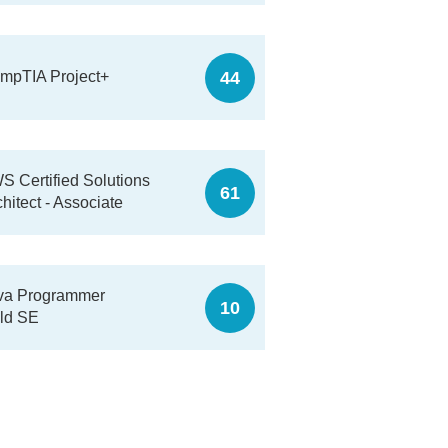
44
mpTIA Project+
S Certified Solutions
61
hitect - Associate
va Programmer
10
ld SE