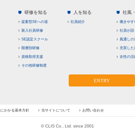
研修を知る
人を知る
社風
提案型SEへの道
社員紹介
働きやす
新入社員研修
社員が語
SE認定スクール
風通しの
階層別研修
充実した
資格取得支援
女性の活
その他研修制度
ENTRY
応にかかる基本方針
当サイトについて
お問い合わせ
© CLIS Co., Ltd. since 2001