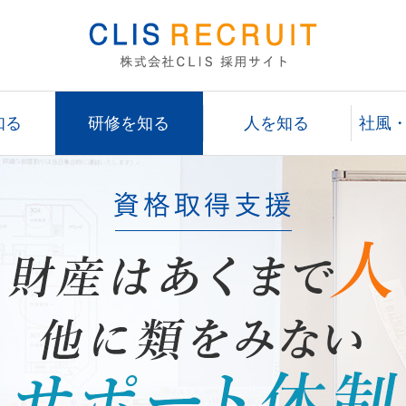
知る
研修を知る
人を知る
社風